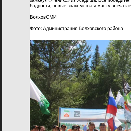
замкнул «Феникс» из Усадища. Все победител
бодрости, новые знакомства и массу впечатле
ВолховСМИ
Фото: Администрация Волховского района