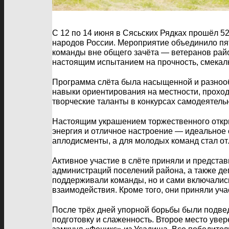
С 12 по 14 июня в Сясьских Рядках прошёл 5
народов России. Мероприятие объединило пят
команды вне общего зачёта — ветеранов райо
настоящим испытанием на прочность, смекалку
Программа слёта была насыщенной и разнооб
навыки ориентирования на местности, проход
творческие таланты в конкурсах самодеятельн
Настоящим украшением торжественного открыт
энергия и отличное настроение — идеальное 
аплодисменты, а для молодых команд стал отл
Активное участие в слёте приняли и предста
администраций поселений района, а также де
поддерживали команды, но и сами включались
взаимодействия. Кроме того, они приняли уч
После трёх дней упорной борьбы были подве
подготовку и слаженность. Второе место уве