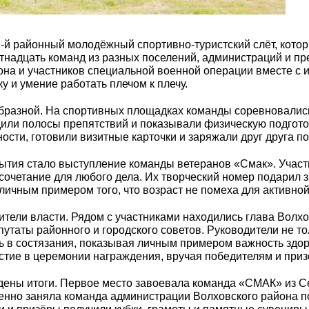
2-й районный молодёжный спортивно-туристский слёт, котор
надцать команд из разных поселений, администраций и пре
на и участников специальной военной операции вместе с и
 и умение работать плечом к плечу.
разной. На спортивных площадках команды соревновались
или полосы препятствий и показывали физическую подготов
ости, готовили визитные карточки и заряжали друг друга п
ия стало выступление команды ветеранов «Смак». Участник
сочетание для любого дела. Их творческий номер подарил 
ичным примером того, что возраст не помеха для активной
вители власти. Рядом с участниками находились глава Волх
путаты районного и городского советов. Руководители не т
 в состязания, показывая личным примером важность здор
астие в церемонии награждения, вручая победителям и при
дены итоги. Первое место завоевала команда «СМАК» из 
ренно заняла команда администрации Волховского района п