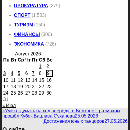
ПРОКУРАТУРА
(275)
СПОРТ
(1 533)
ТУРИЗМ
(150)
ФИНАНСЫ
(300)
ЭКОНОМИКА
(726)
Август 2026
Пн
Вт
Ср
Чт
Пт
Сб
Вс
1
2
3
4
5
6
7
8
9
10
11
12
13
14
15
16
17
18
19
20
21
22
23
24
25
26
27
28
29
30
31
« Июл
«Умеют думать на ход вперёд»: в Волхове с размахом
прошёл Кубок Вацлава Суханова
25.05.2026
Достижения юных танцоров
27.05.2026
О сайте