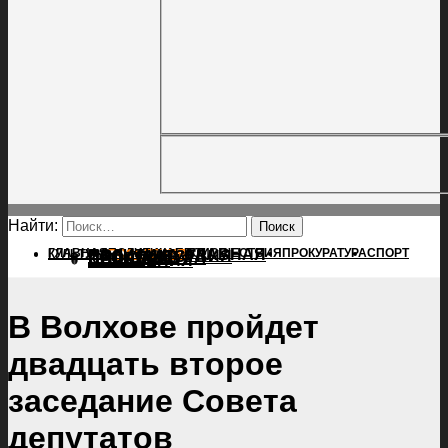
Найти:
ГЛАВНАЯ
ПОЛИТИКА
ПРОИСШЕСТВИЯ
ГЛАВНАЯ
ПРОКУРАТУРА
СПОРТ
КУЛЬТУРА
ПОЛИТИКА
ПОСЕЛЕНИЯ
ПРОИСШЕСТВИЯ
ПРОКУРАТУРА
СПОРТ
КУЛЬТУРА
ПОСЕЛЕНИЯ
В Волхове пройдет
двадцать второе
заседание Совета
депутатов