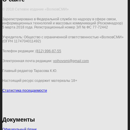
© 2018 Сетевое издание «ВолховСМИ»
Зарегистрировано в Федеральной службе по надзору в сфере связи,
информационных технологий и массовых коммуникаций (Роскомнадзор)
5 марта 2018 года. Регистрационный номер ЭЛ № ФС 77-72442
Учредитель: Общество с ограниченной ответственностью «ВолховСМИ»
(ОГРН 1174704011492)
Телефон редакции:
(812) 996-87-55
Электронная почта редакции:
volhovsmi@gmail.com
Главный редактор Тарасова К.Ю.
Настоящий ресурс содержит материалы 18+
Статистика посещаемости
Документы
Официальный бланк