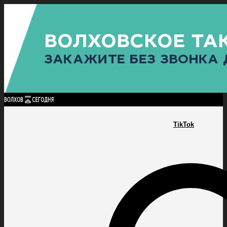
Найти:
ГЛАВНАЯ
ПОЛИТИКА
ПРОИСШЕСТВИЯ
ПРОКУРАТУРА
СПОРТ
КУЛЬТУ
ПОЛИТИКА
ПРОИСШЕСТВИЯ
ПРОКУРАТУРА
СПОРТ
КУЛЬТУРА
ПОСЕЛЕНИЯ
TikTok