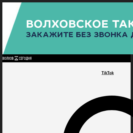
Найти:
ГЛАВНАЯ
ПОЛИТИКА
ПРОИСШЕСТВИЯ
ПРОКУРАТУРА
СПОРТ
КУЛЬТУ
ПОЛИТИКА
ПРОИСШЕСТВИЯ
ПРОКУРАТУРА
СПОРТ
КУЛЬТУРА
ПОСЕЛЕНИЯ
TikTok