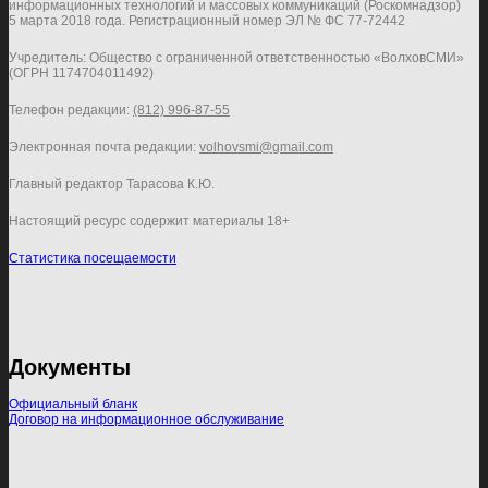
информационных технологий и массовых коммуникаций (Роскомнадзор)
5 марта 2018 года. Регистрационный номер ЭЛ № ФС 77-72442
Учредитель: Общество с ограниченной ответственностью «ВолховСМИ»
(ОГРН 1174704011492)
Телефон редакции:
(812) 996-87-55
Электронная почта редакции:
volhovsmi@gmail.com
Главный редактор Тарасова К.Ю.
Настоящий ресурс содержит материалы 18+
Статистика посещаемости
Документы
Официальный бланк
Договор на информационное обслуживание