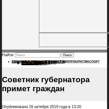
Найти:
ГЛАВНАЯ
ПОЛИТИКА
ПРОИСШЕСТВИЯ
ГЛАВНАЯ
ПРОКУРАТУРА
СПОРТ
КУЛЬТУРА
ПОЛИТИКА
ПОСЕЛЕНИЯ
ПРОИСШЕСТВИЯ
ПРОКУРАТУРА
СПОРТ
КУЛЬТУРА
ПОСЕЛЕНИЯ
Советник губернатора
примет граждан
Опубликовано 16 октября 2019 года в 13:20