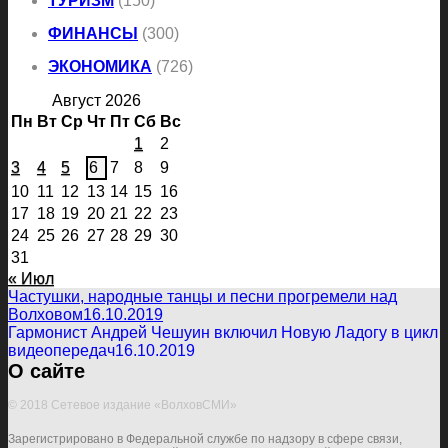
ТУРИЗМ
(150)
ФИНАНСЫ
(300)
ЭКОНОМИКА
(726)
Август 2026
Пн
Вт
Ср
Чт
Пт
Сб
Вс
1
2
3
4
5
6
7
8
9
10
11
12
13
14
15
16
17
18
19
20
21
22
23
24
25
26
27
28
29
30
31
« Июл
Частушки, народные танцы и песни прогремели над
Волховом
16.10.2019
Гармонист Андрей Чешуин включил Новую Ладогу в цикл
видеопередач
16.10.2019
О сайте
© 2018 Сетевое издание «ВолховСМИ»
Зарегистрировано в Федеральной службе по надзору в сфере связи,