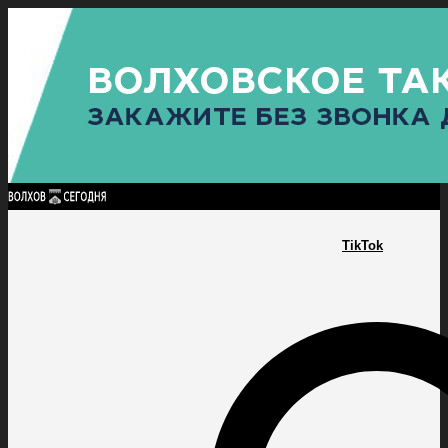
Найти:
ГЛАВНАЯ
ПОЛИТИКА
ПРОИСШЕСТВИЯ
ПРОКУРАТУРА
СПОРТ
КУЛЬТУ
ПОЛИТИКА
ПРОИСШЕСТВИЯ
ПРОКУРАТУРА
СПОРТ
КУЛЬТУРА
ПОСЕЛЕНИЯ
TikTok