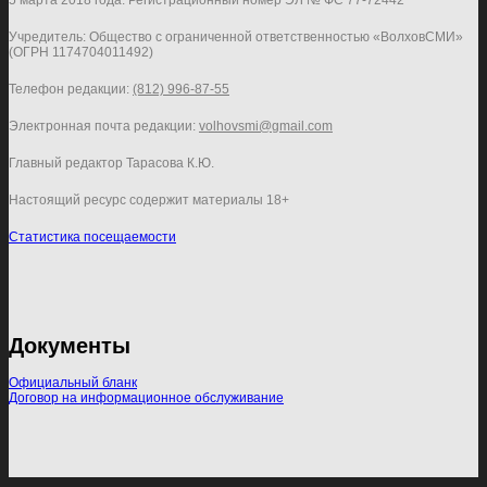
5 марта 2018 года. Регистрационный номер ЭЛ № ФС 77-72442
Учредитель: Общество с ограниченной ответственностью «ВолховСМИ»
(ОГРН 1174704011492)
Телефон редакции:
(812) 996-87-55
Электронная почта редакции:
volhovsmi@gmail.com
Главный редактор Тарасова К.Ю.
Настоящий ресурс содержит материалы 18+
Статистика посещаемости
Документы
Официальный бланк
Договор на информационное обслуживание