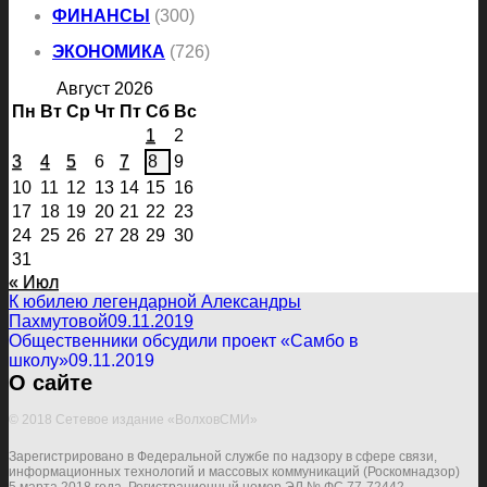
ФИНАНСЫ
(300)
ЭКОНОМИКА
(726)
Август 2026
Пн
Вт
Ср
Чт
Пт
Сб
Вс
1
2
3
4
5
6
7
8
9
10
11
12
13
14
15
16
17
18
19
20
21
22
23
24
25
26
27
28
29
30
31
« Июл
К юбилею легендарной Александры
Пахмутовой
09.11.2019
Общественники обсудили проект «Самбо в
школу»
09.11.2019
О сайте
© 2018 Сетевое издание «ВолховСМИ»
Зарегистрировано в Федеральной службе по надзору в сфере связи,
информационных технологий и массовых коммуникаций (Роскомнадзор)