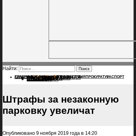
Найти:
ГЛАВНАЯ
ПОЛИТИКА
ПРОИСШЕСТВИЯ
ГЛАВНАЯ
ПРОКУРАТУРА
СПОРТ
КУЛЬТУРА
ПОЛИТИКА
ПОСЕЛЕНИЯ
ПРОИСШЕСТВИЯ
ПРОКУРАТУРА
СПОРТ
КУЛЬТУРА
ПОСЕЛЕНИЯ
Штрафы за незаконную
парковку увеличат
Опубликовано 9 ноября 2019 года в 14:20