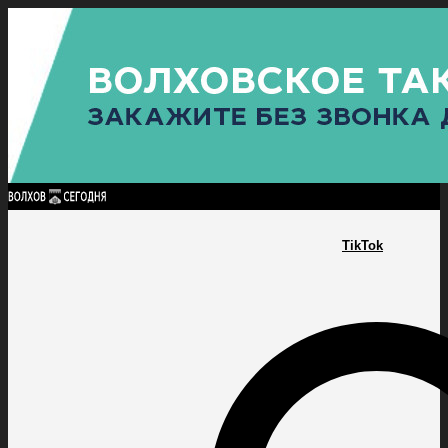
Найти:
ГЛАВНАЯ
ПОЛИТИКА
ПРОИСШЕСТВИЯ
ПРОКУРАТУРА
СПОРТ
КУЛЬТУ
ПОЛИТИКА
ПРОИСШЕСТВИЯ
ПРОКУРАТУРА
СПОРТ
КУЛЬТУРА
ПОСЕЛЕНИЯ
TikTok