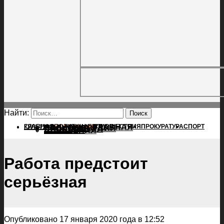
Найти:
ГЛАВНАЯ
ПОЛИТИКА
ПРОИСШЕСТВИЯ
ГЛАВНАЯ
ПРОКУРАТУРА
СПОРТ
КУЛЬТУРА
ПОЛИТИКА
ПОСЕЛЕНИЯ
ПРОИСШЕСТВИЯ
ПРОКУРАТУРА
СПОРТ
КУЛЬТУРА
ПОСЕЛЕНИЯ
Работа предстоит
серьёзная
Опубликовано 17 января 2020 года в 12:52