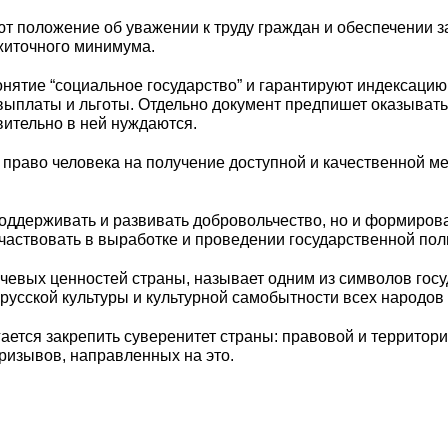
т положение об уважении к труду граждан и обеспечении 
житочного минимума.
тие “социальное государство” и гарантируют индексацию п
 выплаты и льготы. Отдельно документ предпишет оказыва
твительно в ней нуждаются.
 право человека на получение доступной и качественной м
 поддерживать и развивать добровольчество, но и формиров
частвовать в выработке и проведении государственной пол
ючевых ценностей страны, называет одним из символов госуд
русской культуры и культурной самобытности всех народов
ается закрепить суверенитет страны: правовой и территор
ризывов, направленных на это.