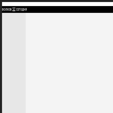
Найти:
ГЛАВНАЯ
ПОЛИТИКА
ПРОИСШЕСТВИЯ
ПРОКУРАТУРА
СПОРТ
КУЛЬТУ
ПОЛИТИКА
ПРОИСШЕСТВИЯ
ПРОКУРАТУРА
СПОРТ
КУЛЬТУРА
ПОСЕЛЕНИЯ