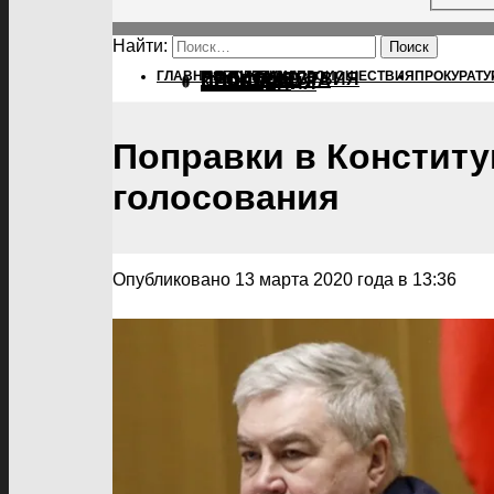
Найти:
ГЛАВНАЯ
ПОЛИТИКА
ПОЛИТИКА
ПРОИСШЕСТВИЯ
ПРОКУРАТУ
ПРОИСШЕСТВИЯ
ПРОКУРАТУРА
СПОРТ
КУЛЬТУРА
ПОСЕЛЕНИЯ
Поправки в Конститу
голосования
Опубликовано 13 марта 2020 года в 13:36