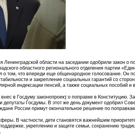
я Ленинградской области нa заседании одобрили закон о п
радского областного регионального отделения партии «Еди
 о том, что впереди еще общенародное голосование. Он под
табильности и закрепление социальных гарантий со сторон
лярной индексации пенсий, а также социальных пособий и 
внес в Госдуму законопроек
т
о поправке в Конституцию. За
и депутаты Госдумы. В этот же день документ одобрил Сове
ждане России примут окончательное решение по поправкам
феры. В частности, дети становятся важнейшим приоритет
поддержке, укреплению и защите семьи, сохранению тради
.