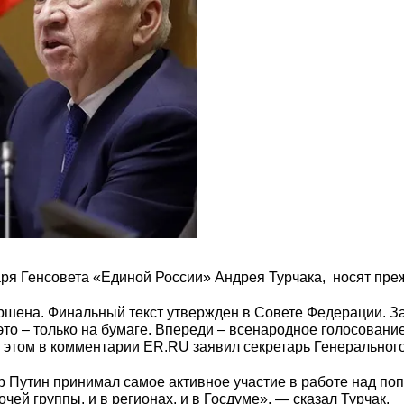
ря Генсовета «Единой России» Андрея Турчака, носят преж
ршена. Финальный текст утвержден в Совете Федерации. З
е это – только на бумаге. Впереди – всенародное голосова
 этом в комментарии ER.RU заявил секретарь Генерального
 Путин принимал самое активное участие в работе над поп
ей группы, и в регионах, и в Госдуме», — сказал Турчак.