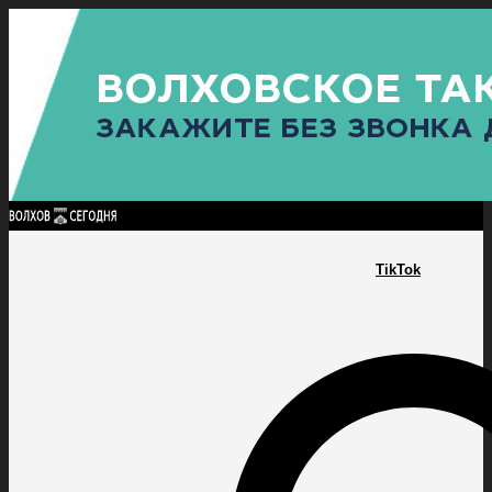
Найти:
ГЛАВНАЯ
ПОЛИТИКА
ПРОИСШЕСТВИЯ
ПРОКУРАТУРА
СПОРТ
КУЛЬТУ
ПОЛИТИКА
ПРОИСШЕСТВИЯ
ПРОКУРАТУРА
СПОРТ
КУЛЬТУРА
ПОСЕЛЕНИЯ
TikTok