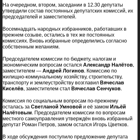
На очередном, втором, заседании в 12.30 депутаты
утвердили состав постоянных депутатских комиссий, их
председателей и заместителей.
Восемнадцать народных избранников, работавших в
прежнем созыве, остались в тех же постоянных
комиссиях. Вновь избранные определились согласно
собственным желаниям.
Председателем комиссии по бюджету, налогам и
экономическим вопросам остался
Александр Налётов
,
заместителем —
Андрей Логинов
. Комиссию по
жилищно-коммунальному хозяйству, строительству,
транспорту и землеустройству возглавил
Вячеслав
Киселёв
, заместителем стал
Вячеслав Сенчуков
.
Комиссия по социальным вопросам по-прежнему
осталась за
Светланой Умновой
и её замом
Ильёй
Налётовым
. Председателем комиссии по вопросам
местного самоуправления утверждён вновь избранный
депутат Роман Петров, замом остался Игорь Цветков.
В ходе обсуждения поступило предложение депутата