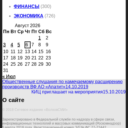
ФИНАНСЫ
(300)
ЭКОНОМИКА
(726)
Август 2026
Пн
Вт
Ср
Чт
Пт
Сб
Вс
1
2
3
4
5
6
7
8
9
10
11
12
13
14
15
16
17
18
19
20
21
22
23
24
25
26
27
28
29
30
31
« Июл
Общественные слушания по намечаемому расширению
производств ВФ АО «Апатит»
14.10.2019
КИЦ приглашает на мероприятия
15.10.2019
О сайте
© 2018 Сетевое издание «ВолховСМИ»
Зарегистрировано в Федеральной службе по надзору в сфере связи,
информационных технологий и массовых коммуникаций (Роскомнадзор)
5 марта 2018 года. Регистрационный номер ЭЛ № ФС 77-72442