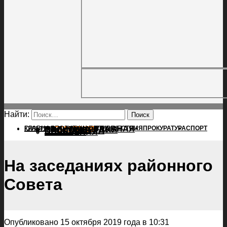
Найти:
ГЛАВНАЯ
ПОЛИТИКА
ПРОИСШЕСТВИЯ
ГЛАВНАЯ
ПРОКУРАТУРА
СПОРТ
КУЛЬТУРА
ПОЛИТИКА
ПОСЕЛЕНИЯ
ПРОИСШЕСТВИЯ
ПРОКУРАТУРА
СПОРТ
КУЛЬТУРА
ПОСЕЛЕНИЯ
На заседаниях районного
Совета
Опубликовано 15 октября 2019 года в 10:31