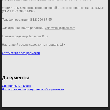
Учредитель: Общество с ограниченной ответственностью «ВолховСМИ»
(ОГРН 1174704011492)
Телефон редакции:
(812) 996-87-55
Электронная почта редакции:
volhovsmi@gmail.com
Главный редактор Тарасова К.Ю.
Настоящий ресурс содержит материалы 18+
Статистика посещаемости
Документы
Официальный бланк
Договор на информационное обслуживание