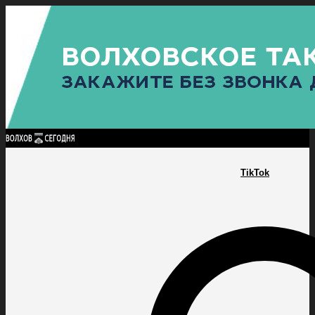
Найти:
ГЛАВНАЯ
ПОЛИТИКА
ПРОИСШЕСТВИЯ
ПРОКУРАТУРА
СПОРТ
КУЛЬТУ
ПОЛИТИКА
ПРОИСШЕСТВИЯ
ПРОКУРАТУРА
СПОРТ
КУЛЬТУРА
ПОСЕЛЕНИЯ
TikTok