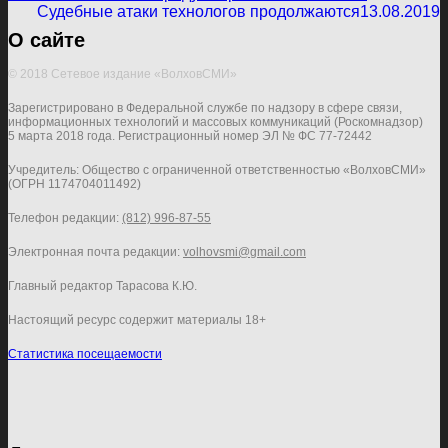
Судебные атаки технологов продолжаются
13.08.2019
О сайте
© 2018 Сетевое издание «ВолховСМИ»
Зарегистрировано в Федеральной службе по надзору в сфере связи,
информационных технологий и массовых коммуникаций (Роскомнадзор)
5 марта 2018 года. Регистрационный номер ЭЛ № ФС 77-72442
Учредитель: Общество с ограниченной ответственностью «ВолховСМИ»
(ОГРН 1174704011492)
Телефон редакции:
(812) 996-87-55
Электронная почта редакции:
volhovsmi@gmail.com
Главный редактор Тарасова К.Ю.
Настоящий ресурс содержит материалы 18+
Статистика посещаемости