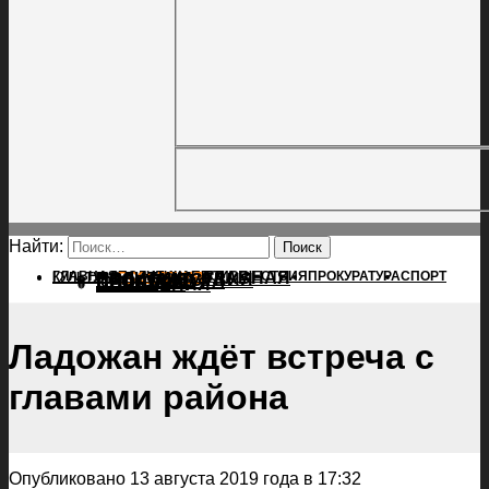
Найти:
ГЛАВНАЯ
ПОЛИТИКА
ПРОИСШЕСТВИЯ
ГЛАВНАЯ
ПРОКУРАТУРА
СПОРТ
КУЛЬТУРА
ПОЛИТИКА
ПОСЕЛЕНИЯ
ПРОИСШЕСТВИЯ
ПРОКУРАТУРА
СПОРТ
КУЛЬТУРА
ПОСЕЛЕНИЯ
Ладожан ждёт встреча с
главами района
Опубликовано 13 августа 2019 года в 17:32