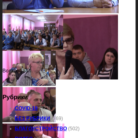
ВолховСМИ
Рубрики
COVID-19
(323)
БЕЗ РУБРИКИ
(769)
БЛАГОУСТРОЙСТВО
(502)