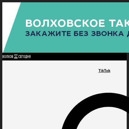
Найти:
ГЛАВНАЯ
ПОЛИТИКА
ПРОИСШЕСТВИЯ
ПРОКУРАТУРА
СПОРТ
КУЛЬТУ
ПОЛИТИКА
ПРОИСШЕСТВИЯ
ПРОКУРАТУРА
СПОРТ
КУЛЬТУРА
ПОСЕЛЕНИЯ
TikTok