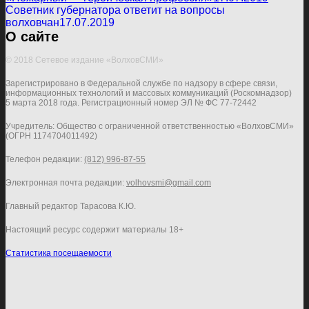
Советник губернатора ответит на вопросы
волховчан
17.07.2019
О сайте
© 2018 Сетевое издание «ВолховСМИ»
Зарегистрировано в Федеральной службе по надзору в сфере связи,
информационных технологий и массовых коммуникаций (Роскомнадзор)
5 марта 2018 года. Регистрационный номер ЭЛ № ФС 77-72442
Учредитель: Общество с ограниченной ответственностью «ВолховСМИ»
(ОГРН 1174704011492)
Телефон редакции:
(812) 996-87-55
Электронная почта редакции:
volhovsmi@gmail.com
Главный редактор Тарасова К.Ю.
Настоящий ресурс содержит материалы 18+
Статистика посещаемости