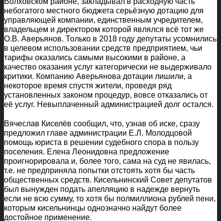
Волховском районе, закладывал в расходную часть
небогатого местного бюджета серьёзную дотацию для
управляющей компании, единственным учредителем,
владельцем и директором которой являлся всё тот же
О.В. Аверьянов. Только в 2018 году депутаты усомнились
в целевом использовании средств предприятием, чьи
тарифы оказались самыми высокими в районе, а
качество оказания услуг категорически не выдерживало
критики. Компанию Аверьянова дотации лишили, а
некоторое время спустя жители, проведя ряд
установленных законом процедур, вовсе отказались от
её услуг. Невыплаченный администрацией долг остался.
Вячеслав Киселёв сообщил, что, узнав об иске, сразу
предложил главе администрации Е.Л. Молодцовой
помощь юриста в решении судебного спора в пользу
поселения. Елена Леонидовна предложение
проигнорировала и, более того, сама на суд не явилась,
т.е. не предприняла попытки отстоять хотя бы часть
общественных средств. Кисельнинский Совет депутатов
был вынужден подать апелляцию в надежде вернуть
если не всю сумму, то хотя бы полмиллиона рублей пени,
которым кисельнинцы однозначно найдут более
достойное применение.