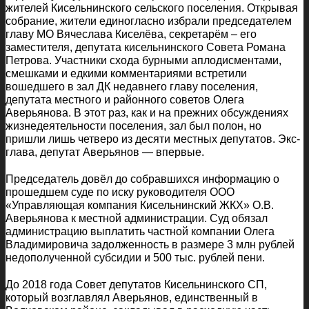
жителей Кисельнинского сельского поселения. Открывая
собрание, жители единогласно избрали председателем
главу МО Вячеслава Киселёва, секретарём – его
заместителя, депутата кисельнинского Совета Романа
Петрова. Участники схода бурными аплодисментами,
смешками и едкими комментариями встретили
вошедшего в зал ДК недавнего главу поселения,
депутата местного и районного советов Олега
Аверьянова. В этот раз, как и на прежних обсуждениях
жизнедеятельности поселения, зал был полон, но
пришли лишь четверо из десяти местных депутатов. Экс-
глава, депутат Аверьянов — впервые.
Председатель довёл до собравшихся информацию о
прошедшем суде по иску руководителя ООО
«Управляющая компания Кисельнинский ЖКХ» О.В.
Аверьянова к местной администрации. Суд обязал
администрацию выплатить частной компании Олега
Владимировича задолженность в размере 3 млн рублей
недополученной субсидии и 500 тыс. рублей пени.
До 2018 года Совет депутатов Кисельнинского СП,
который возглавлял Аверьянов, единственный в