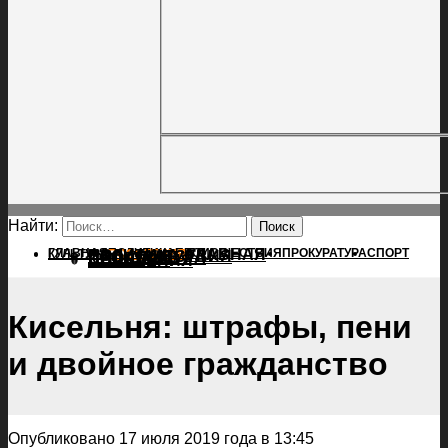
Найти:
ГЛАВНАЯ
ПОЛИТИКА
ПРОИСШЕСТВИЯ
ГЛАВНАЯ
ПРОКУРАТУРА
СПОРТ
КУЛЬТУРА
ПОЛИТИКА
ПОСЕЛЕНИЯ
ПРОИСШЕСТВИЯ
ПРОКУРАТУРА
СПОРТ
КУЛЬТУРА
ПОСЕЛЕНИЯ
Кисельня: штрафы, пени
и двойное гражданство
Опубликовано 17 июля 2019 года в 13:45