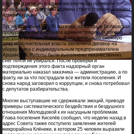
горячие и разные, в одном кисельнинцы проявили
единодушие – депутаты должны строго спросить с главы
администрации.
Тут же вспомнили о 100 тысячах, на которые Волховская
прокуратура оштрафовала администрацию за плохой
контроль за уборкой снега. В эту, аномально снежную
зиму исполнительная власть заключила договор на
уборку снега с индивидуальным предпринимателем
Аршанский. Работы были выполнены некачественно,
снег почти не убирался. После проверки и
подтверждения этого факта надзорный орган
материально наказал заказчика — администрацию, а по
факту, ни за что пострадали все жители поселения. И
снова народ заговорил о коррупции, и снова потребовал
с депутатов разбирательства.
Многие выступавшие не сдерживали эмоций, приводя
примеры систематического бездействия и бездушного
отношения Молодцовой к их насущным проблемам.
Глава поселения Киселёв сообщил, что неделю назад в
адрес Совета также поступило заявление жителей
микрорайона Клёники, в котором 25 человек выразили