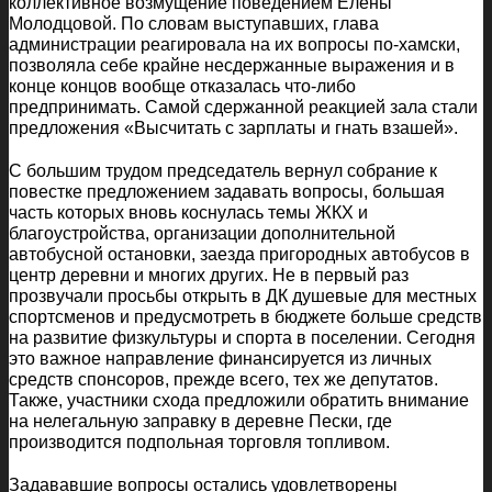
коллективное возмущение поведением Елены
Молодцовой. По словам выступавших, глава
администрации реагировала на их вопросы по-хамски,
позволяла себе крайне несдержанные выражения и в
конце концов вообще отказалась что-либо
предпринимать. Самой сдержанной реакцией зала стали
предложения «Высчитать с зарплаты и гнать взашей».
С большим трудом председатель вернул собрание к
повестке предложением задавать вопросы, большая
часть которых вновь коснулась темы ЖКХ и
благоустройства, организации дополнительной
автобусной остановки, заезда пригородных автобусов в
центр деревни и многих других. Не в первый раз
прозвучали просьбы открыть в ДК душевые для местных
спортсменов и предусмотреть в бюджете больше средств
на развитие физкультуры и спорта в поселении. Сегодня
это важное направление финансируется из личных
средств спонсоров, прежде всего, тех же депутатов.
Также, участники схода предложили обратить внимание
на нелегальную заправку в деревне Пески, где
производится подпольная торговля топливом.
Задававшие вопросы остались удовлетворены