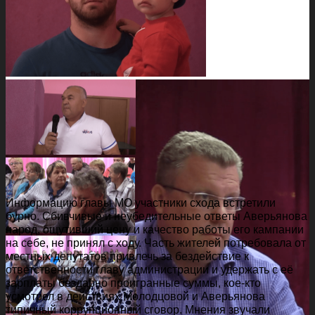
Информацию главы МО участники схода встретили
бурно. Сбивчивые и неубедительные ответы Аверьянова
народ, ощутивший цену и качество работы его кампании
на себе, не принял с ходу. Часть жителей потребовала от
местных депутатов привлечь за бездействие к
ответственности главу администрации и удержать с её
зарплаты бездарно проигранные суммы, кое-кто
усмотрел в действиях Молодцовой и Аверьянова
типичный коррупционный сговор. Мнения звучали