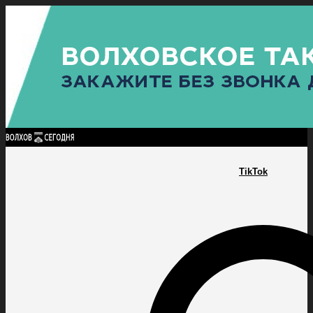
Найти:
ГЛАВНАЯ
ПОЛИТИКА
ПРОИСШЕСТВИЯ
ПРОКУРАТУРА
СПОРТ
КУЛЬТУ
ПОЛИТИКА
ПРОИСШЕСТВИЯ
ПРОКУРАТУРА
СПОРТ
КУЛЬТУРА
ПОСЕЛЕНИЯ
TikTok