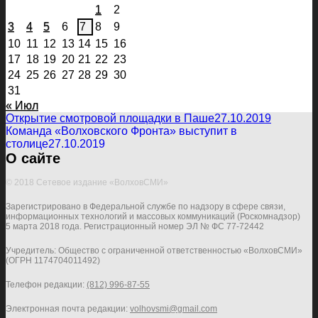
1
2
3
4
5
6
7
8
9
10
11
12
13
14
15
16
17
18
19
20
21
22
23
24
25
26
27
28
29
30
31
« Июл
Открытие смотровой площадки в Паше
27.10.2019
Команда «Волховского Фронта» выступит в
столице
27.10.2019
О сайте
© 2018 Сетевое издание «ВолховСМИ»
Зарегистрировано в Федеральной службе по надзору в сфере связи,
информационных технологий и массовых коммуникаций (Роскомнадзор)
5 марта 2018 года. Регистрационный номер ЭЛ № ФС 77-72442
Учредитель: Общество с ограниченной ответственностью «ВолховСМИ»
(ОГРН 1174704011492)
Телефон редакции:
(812) 996-87-55
Электронная почта редакции:
volhovsmi@gmail.com