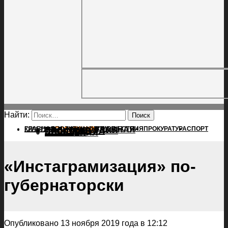
Найти:
ГЛАВНАЯ
ПОЛИТИКА
ПРОИСШЕСТВИЯ
ГЛАВНАЯ
ПРОКУРАТУРА
СПОРТ
КУЛЬТУРА
ПОЛИТИКА
ПОСЕЛЕНИЯ
ПРОИСШЕСТВИЯ
ПРОКУРАТУРА
СПОРТ
КУЛЬТУРА
ПОСЕЛЕНИЯ
«Инстаграмизация» по-
губернаторски
Опубликовано 13 ноября 2019 года в 12:12