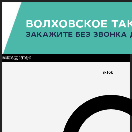
Найти:
ГЛАВНАЯ
ПОЛИТИКА
ПРОИСШЕСТВИЯ
ПРОКУРАТУРА
СПОРТ
КУЛЬТУ
ПОЛИТИКА
ПРОИСШЕСТВИЯ
ПРОКУРАТУРА
СПОРТ
КУЛЬТУРА
ПОСЕЛЕНИЯ
TikTok