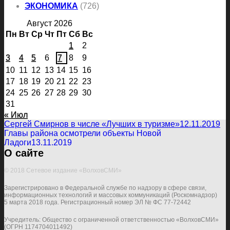
ЭКОНОМИКА
(726)
Август 2026
Пн
Вт
Ср
Чт
Пт
Сб
Вс
1
2
3
4
5
6
7
8
9
10
11
12
13
14
15
16
17
18
19
20
21
22
23
24
25
26
27
28
29
30
31
« Июл
Сергей Смирнов в числе «Лучших в туризме»
12.11.2019
Главы района осмотрели объекты Новой
Ладоги
13.11.2019
О сайте
© 2018 Сетевое издание «ВолховСМИ»
Зарегистрировано в Федеральной службе по надзору в сфере связи,
информационных технологий и массовых коммуникаций (Роскомнадзор)
5 марта 2018 года. Регистрационный номер ЭЛ № ФС 77-72442
Учредитель: Общество с ограниченной ответственностью «ВолховСМИ»
(ОГРН 1174704011492)