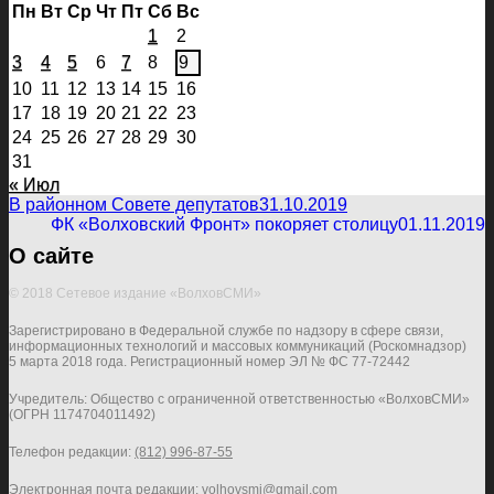
Пн
Вт
Ср
Чт
Пт
Сб
Вс
1
2
3
4
5
6
7
8
9
10
11
12
13
14
15
16
17
18
19
20
21
22
23
24
25
26
27
28
29
30
31
« Июл
В районном Совете депутатов
31.10.2019
ФК «Волховский Фронт» покоряет столицу
01.11.2019
О сайте
© 2018 Сетевое издание «ВолховСМИ»
Зарегистрировано в Федеральной службе по надзору в сфере связи,
информационных технологий и массовых коммуникаций (Роскомнадзор)
5 марта 2018 года. Регистрационный номер ЭЛ № ФС 77-72442
Учредитель: Общество с ограниченной ответственностью «ВолховСМИ»
(ОГРН 1174704011492)
Телефон редакции:
(812) 996-87-55
Электронная почта редакции:
volhovsmi@gmail.com