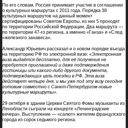
По его словам, Россия принимает участие в соглашении
о культурных маршрутах с 2011 года. Порядка 38
культурных маршрутов на данный момент
сертифицированы Советом Европы, из них 5 проходят
по территории Российской Федерации. Два маршрута —
по территории 47-го региона, а именно «Ганза» и «След
«железного занавеса».
Александр Юрьевич рассказал и о новом порядке въезда
на территорию РФ по электронной визе:
«Электронная
виза выдаётся бесплатно, для её получения не
требуется приглашений и даже подтверждения
гостиницы или какого-либо другого документа,
подтверждающих цель поездки в РФ. Эта виза
действует четыре дня, и мы уже под эту визу сегодня
готовим совместно с Санкт-Петербургом новые
культурные маршруты».
29 октября в здании Церкви Святого Фомы музыканты из
Ленобласти сыграли на концерте «Ленинградские
вечера». Выступление — «салют» жителям французского
города из сорок седьмого региона.