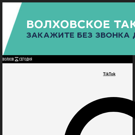
Найти:
ГЛАВНАЯ
ПОЛИТИКА
ПРОИСШЕСТВИЯ
ПРОКУРАТУРА
СПОРТ
КУЛЬТУ
ПОЛИТИКА
ПРОИСШЕСТВИЯ
ПРОКУРАТУРА
СПОРТ
КУЛЬТУРА
ПОСЕЛЕНИЯ
TikTok