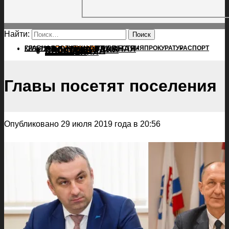
Найти:
ГЛАВНАЯ
ПОЛИТИКА
ПРОИСШЕСТВИЯ
ГЛАВНАЯ
ПРОКУРАТУРА
СПОРТ
КУЛЬТУРА
ПОЛИТИКА
ПОСЕЛЕНИЯ
ПРОИСШЕСТВИЯ
ПРОКУРАТУРА
СПОРТ
КУЛЬТУРА
ПОСЕЛЕНИЯ
Главы посетят поселения
Опубликовано 29 июля 2019 года в 20:56