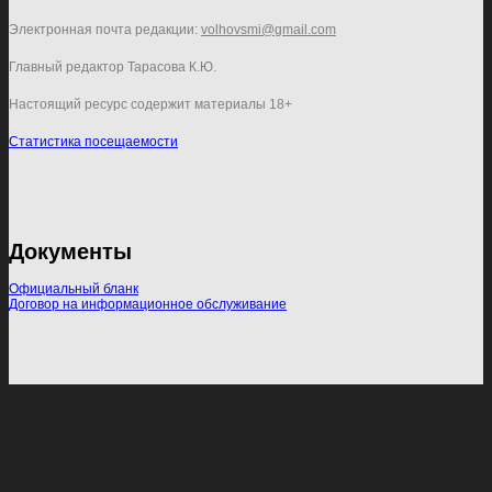
Электронная почта редакции:
volhovsmi@gmail.com
Главный редактор Тарасова К.Ю.
Настоящий ресурс содержит материалы 18+
Статистика посещаемости
Документы
Официальный бланк
Договор на информационное обслуживание