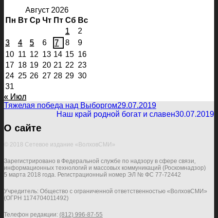
Август 2026
Пн
Вт
Ср
Чт
Пт
Сб
Вс
1
2
3
4
5
6
7
8
9
10
11
12
13
14
15
16
17
18
19
20
21
22
23
24
25
26
27
28
29
30
31
« Июл
Тяжелая победа над Выборгом
29.07.2019
Наш край родной богат и славен
30.07.2019
О сайте
© 2018 Сетевое издание «ВолховСМИ»
Зарегистрировано в Федеральной службе по надзору в сфере связи,
информационных технологий и массовых коммуникаций (Роскомнадзор)
5 марта 2018 года. Регистрационный номер ЭЛ № ФС 77-72442
Учредитель: Общество с ограниченной ответственностью «ВолховСМИ»
(ОГРН 1174704011492)
Телефон редакции:
(812) 996-87-55