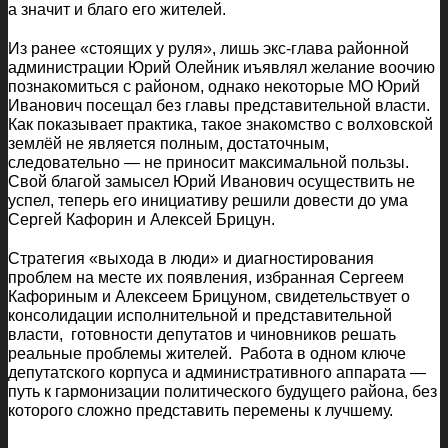
а значит и благо его жителей.
Из ранее «стоящих у руля», лишь экс-глава районной
администрации Юрий Олейник иъявлял желание воочию
познакомиться с районом, однако некоторые МО Юрий
Иванович посещал без главы представительной власти.
Как показывает практика, такое знакомство с волховской
землёй не является полным, достаточным,
следовательно — не приносит максимальной пользы.
Свой благой замысел Юрий Иванович осуществить не
успел, теперь его инициативу решили довести до ума
Сергей Кафорин и Алексей Брицун.
Стратегия «выхода в люди» и диагностирования
проблем на месте их появления, избранная Сергеем
Кафориным и Алексеем Брицуном, свидетельствует о
консолидации исполнительной и представительной
власти, готовности депутатов и чиновников решать
реальные проблемы жителей. Работа в одном ключе
депутатского корпуса и административного аппарата —
путь к гармонизации политического будущего района, без
которого сложно представить перемены к лучшему.