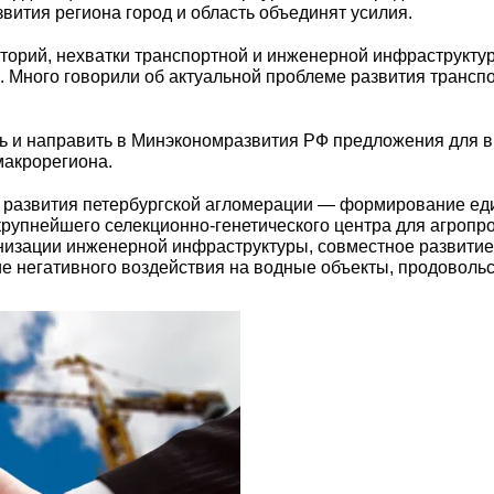
вития региона город и область объединят усилия.
торий, нехватки транспортной и инженерной инфраструкту
. Много говорили об актуальной проблеме развития трансп
 и направить в Минэкономразвития РФ предложения для вк
макрорегиона.
 развития петербургской агломерации — формирование еди
рупнейшего селекционно-генетического центра для агропр
низации инженерной инфраструктуры, совместное развитие 
е негативного воздействия на водные объекты, продовольс