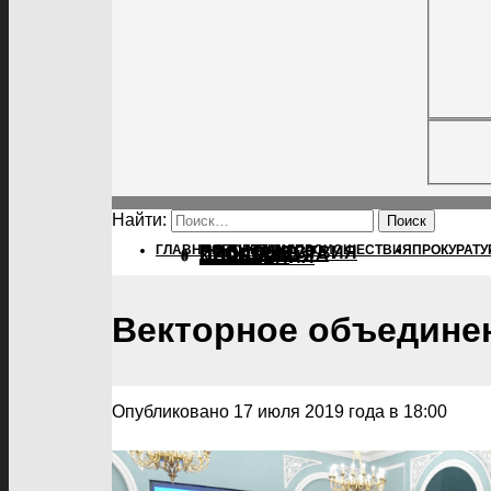
Найти:
ГЛАВНАЯ
ПОЛИТИКА
ПОЛИТИКА
ПРОИСШЕСТВИЯ
ПРОКУРАТУ
ПРОИСШЕСТВИЯ
ПРОКУРАТУРА
СПОРТ
КУЛЬТУРА
ПОСЕЛЕНИЯ
Векторное объедине
Опубликовано 17 июля 2019 года в 18:00