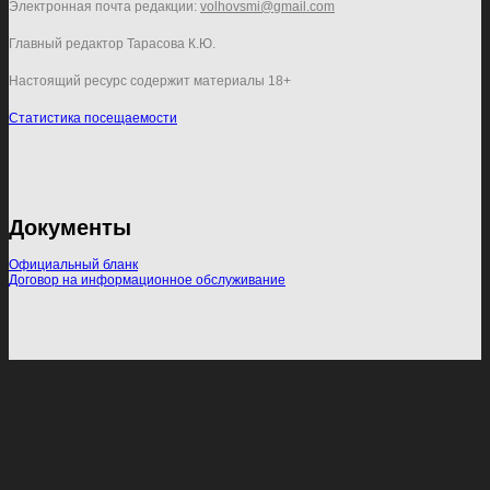
Электронная почта редакции:
volhovsmi@gmail.com
Главный редактор Тарасова К.Ю.
Настоящий ресурс содержит материалы 18+
Статистика посещаемости
Документы
Официальный бланк
Договор на информационное обслуживание