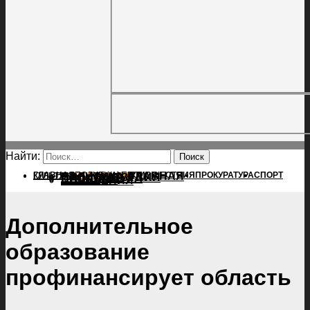
Найти:
ГЛАВНАЯ
ПОЛИТИКА
ПРОИСШЕСТВИЯ
ГЛАВНАЯ
ПРОКУРАТУРА
СПОРТ
КУЛЬТУРА
ПОЛИТИКА
ПОСЕЛЕНИЯ
ПРОИСШЕСТВИЯ
ПРОКУРАТУРА
СПОРТ
КУЛЬТУРА
ПОСЕЛЕНИЯ
Дополнительное
образование
профинансирует область