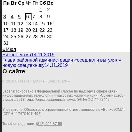
Пн
Вт
Ср
Чт
Пт
Сб
Вс
1
2
3
4
5
6
7
8
9
10
11
12
13
14
15
16
17
18
19
20
21
22
23
24
25
26
27
28
29
30
31
« Июл
Бизнес-мама
14.11.2019
Глава районной администрации «оседлал и выгулял»
новую спецтехнику
14.11.2019
О сайте
© 2018 Сетевое издание «ВолховСМИ»
Зарегистрировано в Федеральной службе по надзору в сфере связи,
информационных технологий и массовых коммуникаций (Роскомнадзор)
5 марта 2018 года. Регистрационный номер ЭЛ № ФС 77-72442
Учредитель: Общество с ограниченной ответственностью «ВолховСМИ»
(ОГРН 1174704011492)
Телефон редакции:
(812) 996-87-55