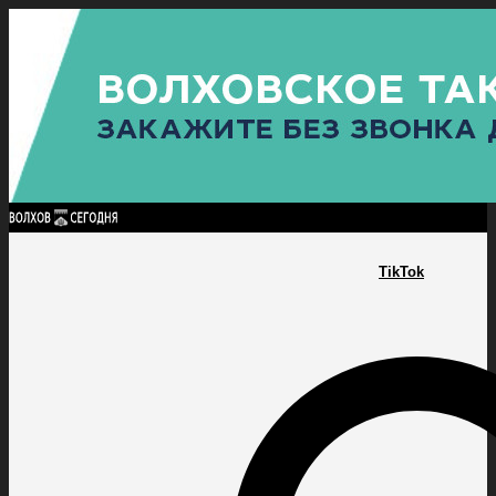
Найти:
ГЛАВНАЯ
ПОЛИТИКА
ПРОИСШЕСТВИЯ
ПРОКУРАТУРА
СПОРТ
КУЛЬТУ
ПОЛИТИКА
ПРОИСШЕСТВИЯ
ПРОКУРАТУРА
СПОРТ
КУЛЬТУРА
ПОСЕЛЕНИЯ
TikTok