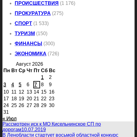
ПРОИСШЕСТВИЯ
(1 176)
ПРОКУРАТУРА
(275)
СПОРТ
(1 533)
ТУРИЗМ
(150)
ФИНАНСЫ
(300)
ЭКОНОМИКА
(726)
Август 2026
Пн
Вт
Ср
Чт
Пт
Сб
Вс
1
2
3
4
5
6
7
8
9
10
11
12
13
14
15
16
17
18
19
20
21
22
23
24
25
26
27
28
29
30
31
« Июл
Рассмотрен иск к МО Кисельнинское СП по
дорогам
10.07.2019
В Ленобласти стартует восьмой областной конкурс