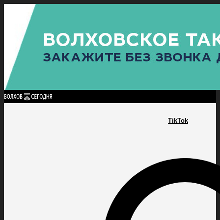
Найти:
ГЛАВНАЯ
ПОЛИТИКА
ПРОИСШЕСТВИЯ
ПРОКУРАТУРА
СПОРТ
КУЛЬТУ
ПОЛИТИКА
ПРОИСШЕСТВИЯ
ПРОКУРАТУРА
СПОРТ
КУЛЬТУРА
ПОСЕЛЕНИЯ
TikTok