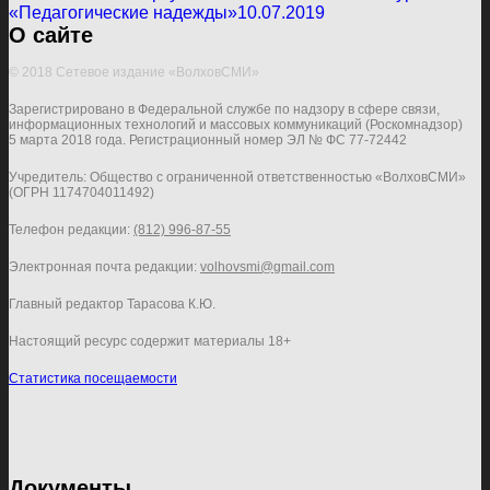
«Педагогические надежды»
10.07.2019
О сайте
© 2018 Сетевое издание «ВолховСМИ»
Зарегистрировано в Федеральной службе по надзору в сфере связи,
информационных технологий и массовых коммуникаций (Роскомнадзор)
5 марта 2018 года. Регистрационный номер ЭЛ № ФС 77-72442
Учредитель: Общество с ограниченной ответственностью «ВолховСМИ»
(ОГРН 1174704011492)
Телефон редакции:
(812) 996-87-55
Электронная почта редакции:
volhovsmi@gmail.com
Главный редактор Тарасова К.Ю.
Настоящий ресурс содержит материалы 18+
Статистика посещаемости
Документы