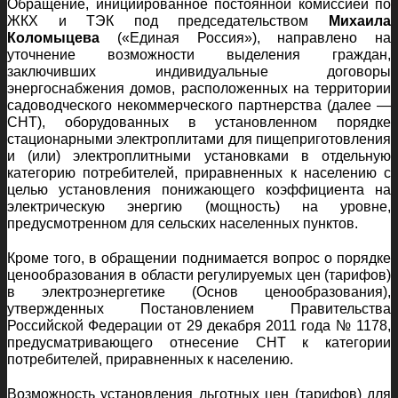
Обращение, инициированное постоянной комиссией по
ЖКХ и ТЭК под председательством
Михаила
Коломыцева
(«Единая Россия»), направлено на
уточнение возможности выделения граждан,
заключивших индивидуальные договоры
энергоснабжения домов, расположенных на территории
садоводческого некоммерческого партнерства (далее —
СНТ), оборудованных в установленном порядке
стационарными электроплитами для пищеприготовления
и (или) электроплитными установками в отдельную
категорию потребителей, приравненных к населению с
целью установления понижающего коэффициента на
электрическую энергию (мощность) на уровне,
предусмотренном для сельских населенных пунктов.
Кроме того, в обращении поднимается вопрос о порядке
ценообразования в области регулируемых цен (тарифов)
в электроэнергетике (Основ ценообразования),
утвержденных Постановлением Правительства
Российской Федерации от 29 декабря 2011 года № 1178,
предусматривающего отнесение СНТ к категории
потребителей, приравненных к населению.
Возможность установления льготных цен (тарифов) для