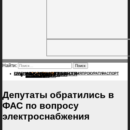
Найти:
ГЛАВНАЯ
ПОЛИТИКА
ПРОИСШЕСТВИЯ
ГЛАВНАЯ
ПРОКУРАТУРА
СПОРТ
КУЛЬТУРА
ПОЛИТИКА
ПОСЕЛЕНИЯ
ПРОИСШЕСТВИЯ
ПРОКУРАТУРА
СПОРТ
КУЛЬТУРА
ПОСЕЛЕНИЯ
Депутаты обратились в
ФАС по вопросу
электроснабжения