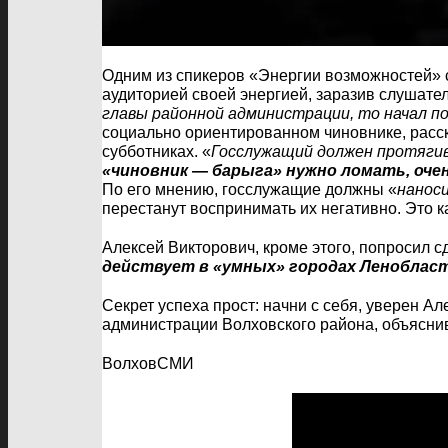
Одним из спикеров «Энергии возможностей» с
аудиторией своей энергией, заразив слушат
главы районной администрации, то начал п
социально ориентированном чиновнике, расс
субботниках. «
Госслужащий должен протягив
«чиновник — барыга» нужно ломать, оче
По его мнению, госслужащие должны «
нанос
перестанут воспринимать их негативно. Это 
Алексей Викторович, кроме этого, попросил 
действует в «умных» городах Ленобласти
Секрет успеха прост: начни с себя, уверен А
администрации Волховского района, объяснив
ВолховСМИ