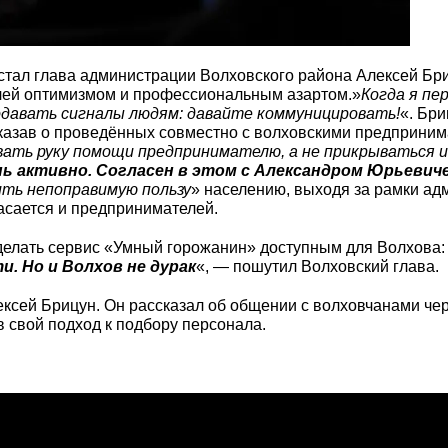
тал глава администрации Волховского района Алексей Бри
елей оптимизмом и профессиональным азартом.»
Когда я пер
одавать сигналы людям: давайте коммуницировать!
«. Бри
казав о проведённых совместно с волховскими предприним
ать руку помощи предпринимателю, а не прикрываться 
нь активно. Согласен в этом с Александром Юрьевич
ить непоправимую пользу
» населению, выходя за рамки ад
касается и предпринимателей.
сделать сервис «Умный горожанин» доступным для Волхова:
. Но и Волхов не дурак
«, — пошутил Волховский глава.
лексей Брицун. Он рассказал об общении с волховчанами че
 свой подход к подбору персонала.