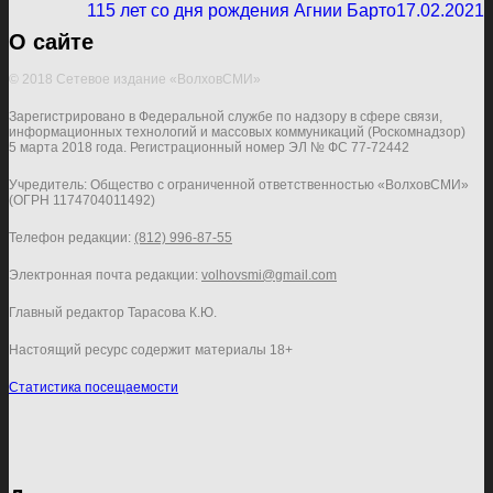
115 лет со дня рождения Агнии Барто
17.02.2021
О сайте
© 2018 Сетевое издание «ВолховСМИ»
Зарегистрировано в Федеральной службе по надзору в сфере связи,
информационных технологий и массовых коммуникаций (Роскомнадзор)
5 марта 2018 года. Регистрационный номер ЭЛ № ФС 77-72442
Учредитель: Общество с ограниченной ответственностью «ВолховСМИ»
(ОГРН 1174704011492)
Телефон редакции:
(812) 996-87-55
Электронная почта редакции:
volhovsmi@gmail.com
Главный редактор Тарасова К.Ю.
Настоящий ресурс содержит материалы 18+
Статистика посещаемости