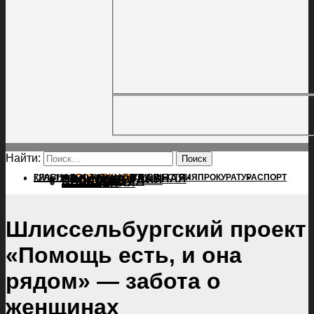
Найти:
ГЛАВНАЯ
ПОЛИТИКА
ПРОИСШЕСТВИЯ
ГЛАВНАЯ
ПРОКУРАТУРА
СПОРТ
КУЛЬТУРА
ПОЛИТИКА
ПОСЕЛЕНИЯ
ПРОИСШЕСТВИЯ
ПРОКУРАТУРА
СПОРТ
КУЛЬТУРА
ПОСЕЛЕНИЯ
Шлиссельбургский проект
«Помощь есть, и она
рядом» — забота о
женщинах