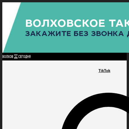
Найти:
ГЛАВНАЯ
ПОЛИТИКА
ПРОИСШЕСТВИЯ
ПРОКУРАТУРА
СПОРТ
КУЛЬТУ
ПОЛИТИКА
ПРОИСШЕСТВИЯ
ПРОКУРАТУРА
СПОРТ
КУЛЬТУРА
ПОСЕЛЕНИЯ
TikTok