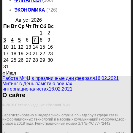
ФИНАНСЫ
(300)
ЭКОНОМИКА
(726)
Август 2026
Пн
Вт
Ср
Чт
Пт
Сб
Вс
1
2
3
4
5
6
7
8
9
10
11
12
13
14
15
16
17
18
19
20
21
22
23
24
25
26
27
28
29
30
31
« Июл
Работа МФЦ в праздничные дни февраля
16.02.2021
Митинг в День памяти о воинах-
интернационалистах
16.02.2021
О сайте
© 2018 Сетевое издание «ВолховСМИ»
Зарегистрировано в Федеральной службе по надзору в сфере связи,
информационных технологий и массовых коммуникаций (Роскомнадзор)
5 марта 2018 года. Регистрационный номер ЭЛ № ФС 77-72442