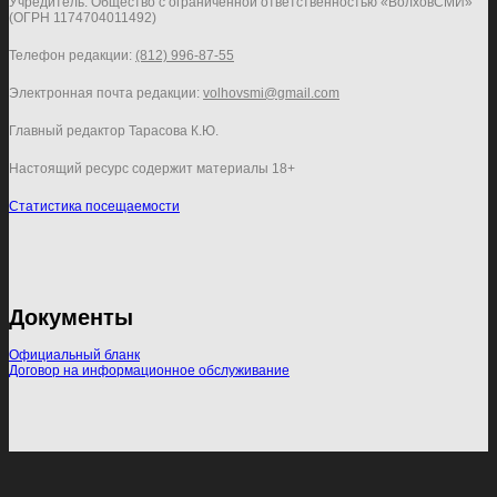
Учредитель: Общество с ограниченной ответственностью «ВолховСМИ»
(ОГРН 1174704011492)
Телефон редакции:
(812) 996-87-55
Электронная почта редакции:
volhovsmi@gmail.com
Главный редактор Тарасова К.Ю.
Настоящий ресурс содержит материалы 18+
Статистика посещаемости
Документы
Официальный бланк
Договор на информационное обслуживание