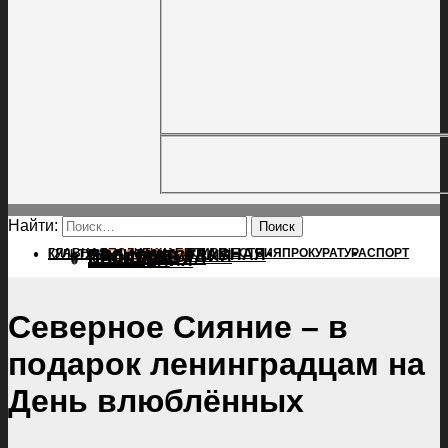
Найти:
ГЛАВНАЯ
ПОЛИТИКА
ПРОИСШЕСТВИЯ
ГЛАВНАЯ
ПРОКУРАТУРА
СПОРТ
КУЛЬТУРА
ПОЛИТИКА
ПОСЕЛЕНИЯ
ПРОИСШЕСТВИЯ
ПРОКУРАТУРА
СПОРТ
КУЛЬТУРА
ПОСЕЛЕНИЯ
Северное Сияние – в
подарок ленинградцам на
День влюблённых