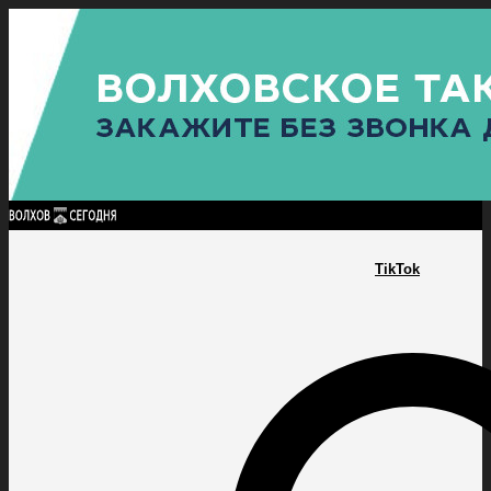
Найти:
ГЛАВНАЯ
ПОЛИТИКА
ПРОИСШЕСТВИЯ
ПРОКУРАТУРА
СПОРТ
КУЛЬТУ
ПОЛИТИКА
ПРОИСШЕСТВИЯ
ПРОКУРАТУРА
СПОРТ
КУЛЬТУРА
ПОСЕЛЕНИЯ
TikTok