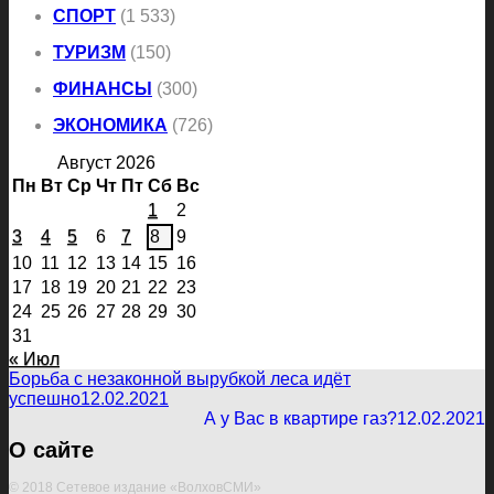
СПОРТ
(1 533)
ТУРИЗМ
(150)
ФИНАНСЫ
(300)
ЭКОНОМИКА
(726)
Август 2026
Пн
Вт
Ср
Чт
Пт
Сб
Вс
1
2
3
4
5
6
7
8
9
10
11
12
13
14
15
16
17
18
19
20
21
22
23
24
25
26
27
28
29
30
31
« Июл
Борьба с незаконной вырубкой леса идёт
успешно
12.02.2021
А у Вас в квартире газ?
12.02.2021
О сайте
© 2018 Сетевое издание «ВолховСМИ»