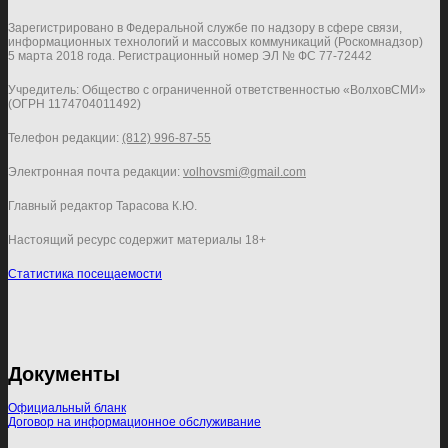
Зарегистрировано в Федеральной службе по надзору в сфере связи,
информационных технологий и массовых коммуникаций (Роскомнадзор)
5 марта 2018 года. Регистрационный номер ЭЛ № ФС 77-72442
Учредитель: Общество с ограниченной ответственностью «ВолховСМИ»
(ОГРН 1174704011492)
Телефон редакции:
(812) 996-87-55
Электронная почта редакции:
volhovsmi@gmail.com
Главный редактор Тарасова К.Ю.
Настоящий ресурс содержит материалы 18+
Статистика посещаемости
Документы
Официальный бланк
Договор на информационное обслуживание