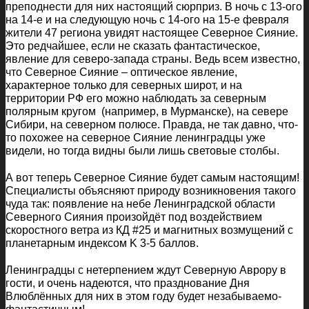
преподнести для них настоящий сюрприз. В ночь с 13-ого
на 14-е и на следующую ночь с 14-ого на 15-е февраля
жители 47 региона увидят настоящее Северное Сияние.
Это редчайшее, если не сказать фантастическое,
явление для северо-запада страны. Ведь всем известно,
что Северное Сияние – оптическое явление,
характерное только для северных широт, и на
территории РФ его можно наблюдать за северным
полярным кругом (например, в Мурманске), на севере
Сибири, на северном полюсе. Правда, не так давно, что-
то похожее на северное Сияние ленинградцы уже
видели, но тогда видны были лишь световые столбы.
А вот теперь Северное Сияние будет самым настоящим!
Специалисты объясняют природу возникновения такого
чуда так: появление на небе Ленинградской области
Северного Сияния произойдёт под воздействием
скоростного ветра из КД #25 и магнитных возмущений с
планетарным индексом K 3-5 баллов.
Ленинградцы с нетерпением ждут Северную Аврору в
гости, и очень надеются, что празднование Дня
Влюблённых для них в этом году будет незабываемо-