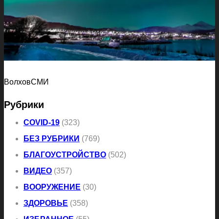
ВолховСМИ
Рубрики
COVID-19
(323)
БЕЗ РУБРИКИ
(769)
БЛАГОУСТРОЙСТВО
(502)
ВИДЕО
(357)
ВООРУЖЕНИЕ
(30)
ЗДОРОВЬЕ
(358)