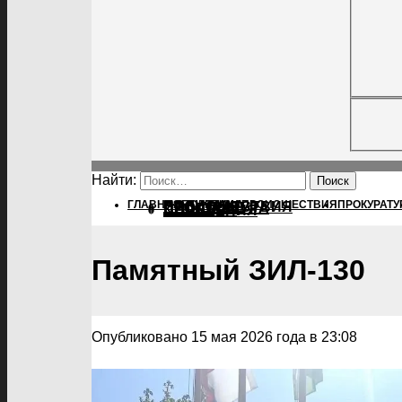
Найти:
ГЛАВНАЯ
ПОЛИТИКА
ПОЛИТИКА
ПРОИСШЕСТВИЯ
ПРОКУРАТУ
ПРОИСШЕСТВИЯ
ПРОКУРАТУРА
СПОРТ
КУЛЬТУРА
ПОСЕЛЕНИЯ
Памятный ЗИЛ-130
Опубликовано 15 мая 2026 года в 23:08