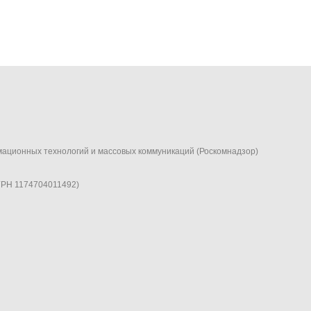
мационных технологий и массовых коммуникаций (Роскомнадзор)
ГРН 1174704011492)