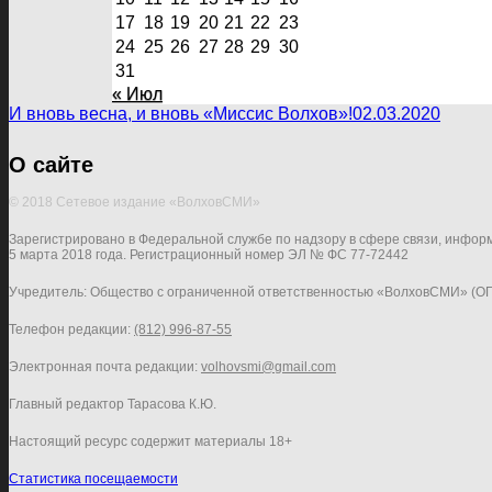
17
18
19
20
21
22
23
24
25
26
27
28
29
30
31
« Июл
И вновь весна, и вновь «Миссис Волхов»!
02.03.2020
О сайте
© 2018 Сетевое издание «ВолховСМИ»
Зарегистрировано в Федеральной службе по надзору в сфере связи, инфор
5 марта 2018 года. Регистрационный номер ЭЛ № ФС 77-72442
Учредитель: Общество с ограниченной ответственностью «ВолховСМИ» (О
Телефон редакции:
(812) 996-87-55
Электронная почта редакции:
volhovsmi@gmail.com
Главный редактор Тарасова К.Ю.
Настоящий ресурс содержит материалы 18+
Статистика посещаемости