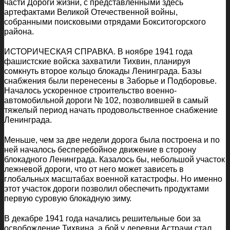
части Дороги жизни, с представленными здесь
артефактами Великой Отечественной войны,
собранными поисковыми отрядами Бокситогорского
района.
ИСТОРИЧЕСКАЯ СПРАВКА. В ноябре 1941 года
фашистские войска захватили Тихвин, планируя
сомкнуть второе кольцо блокады Ленинграда. Базы
снабжения были перенесены в Заборье и Подборовье.
Началось ускоренное строительство военно-
автомобильной дороги № 102, позволившей в самый
тяжелый период начать продовольственное снабжение
Ленинграда.
Меньше, чем за две недели дорога была построена и по
ней началось бесперебойное движение в сторону
блокадного Ленинграда. Казалось бы, небольшой участок
лежневой дороги, что от него может зависеть в
глобальных масштабах военной катастрофы. Но именно
этот участок дороги позволил обеспечить продуктами
первую суровую блокадную зиму.
В декабре 1941 года начались решительные бои за
освобождение Тихвина, а бой у деревни Астрачи стал