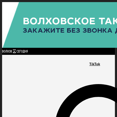
Найти:
ГЛАВНАЯ
ПОЛИТИКА
ПРОИСШЕСТВИЯ
ПРОКУРАТУРА
СПОРТ
КУЛЬТУ
ПОЛИТИКА
ПРОИСШЕСТВИЯ
ПРОКУРАТУРА
СПОРТ
КУЛЬТУРА
ПОСЕЛЕНИЯ
TikTok