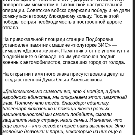
поворотным моментом в Тихвинской наступательной
операции. Советские войска одержали победу и не дали
сомкнуться второму блокадному кольцу. После этой
победы острая необходимость в построенной дороге
отпала.
На привокзальной площади станции Подборовье
установлен памятник машине «полуторке ЗИС» —
символу «Дороги жизни». Памятник этот не упомянут ни
в одной книге о блокаде, но им увековечен подвиг
военных автомобилистов, спасавших город от голода.
На открытии памятного знака присутствовала депутат
Государственной Думы Ольга Амельченкова.
«
Действительно символично, что 4 ноября, в День
народного единства, мы открываем этот памятный
знак. Потому что тогда, благодаря единству,
благодаря включению и помощи людей разных
национальностей мы смогли победить, смогли
защитить нашу страну, наши семьи. И знаете, что
еще важно – кто сегодня перед нами выступал. Это
молодые девчонки и парни, некоторые из них еще в