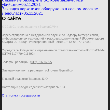
Семейные разборки в Волхове закончились
убийством
05.11.2021
Закладка наркотиков обнаружена в лесном массиве
Ленобласти
05.11.2021
О сайте
© 2018 Сетевое издание «ВолховСМИ»
Зарегистрировано в Федеральной службе по надзору в сфере связи,
информационных технологий и массовых коммуникаций (Роскомнадзор)
5 марта 2018 года. Регистрационный номер ЭЛ № ФС 77-72442
Учредитель: Общество с ограниченной ответственностью «ВолховСМИ»
(ОГРН 1174704011492)
Телефон редакции:
(812) 996-87-55
Электронная почта редакции:
volhovsmi@gmail.com
Главный редактор Тарасова К.Ю.
Настоящий ресурс содержит материалы 18+
Статистика посещаемости