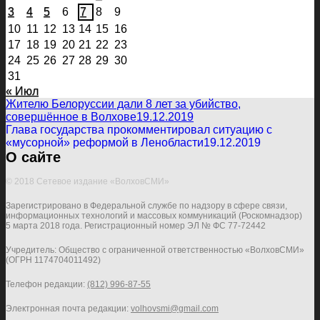
3
4
5
6
7
8
9
10
11
12
13
14
15
16
17
18
19
20
21
22
23
24
25
26
27
28
29
30
31
« Июл
Жителю Белоруссии дали 8 лет за убийство,
совершённое в Волхове
19.12.2019
Глава государства прокомментировал ситуацию с
«мусорной» реформой в Ленобласти
19.12.2019
О сайте
© 2018 Сетевое издание «ВолховСМИ»
Зарегистрировано в Федеральной службе по надзору в сфере связи,
информационных технологий и массовых коммуникаций (Роскомнадзор)
5 марта 2018 года. Регистрационный номер ЭЛ № ФС 77-72442
Учредитель: Общество с ограниченной ответственностью «ВолховСМИ»
(ОГРН 1174704011492)
Телефон редакции:
(812) 996-87-55
Электронная почта редакции:
volhovsmi@gmail.com