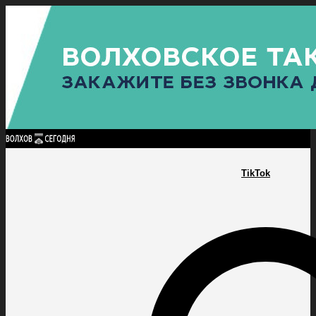
Найти:
ГЛАВНАЯ
ПОЛИТИКА
ПРОИСШЕСТВИЯ
ПРОКУРАТУРА
СПОРТ
КУЛЬТУ
ПОЛИТИКА
ПРОИСШЕСТВИЯ
ПРОКУРАТУРА
СПОРТ
КУЛЬТУРА
ПОСЕЛЕНИЯ
TikTok