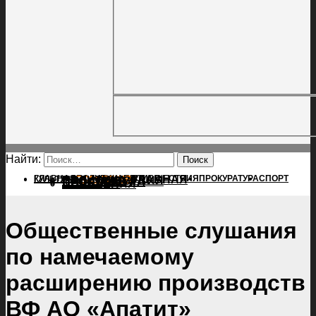
Найти:
ГЛАВНАЯ
ПОЛИТИКА
ПРОИСШЕСТВИЯ
ГЛАВНАЯ
ПРОКУРАТУРА
СПОРТ
КУЛЬТУРА
ПОЛИТИКА
ПОСЕЛЕНИЯ
ПРОИСШЕСТВИЯ
ПРОКУРАТУРА
СПОРТ
КУЛЬТУРА
ПОСЕЛЕНИЯ
Общественные слушания
по намечаемому
расширению производств
ВФ АО «Апатит»