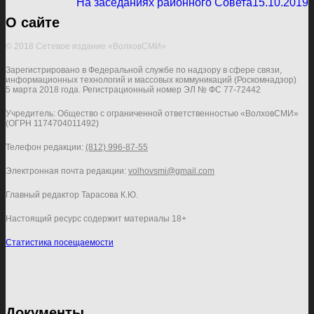
На заседаниях районного Совета
15.10.2019
О сайте
© 2018 Сетевое издание «ВолховСМИ»
Зарегистрировано в Федеральной службе по надзору в сфере связи,
информационных технологий и массовых коммуникаций (Роскомнадзор)
5 марта 2018 года. Регистрационный номер ЭЛ № ФС 77-72442
Учредитель: Общество с ограниченной ответственностью «ВолховСМИ»
(ОГРН 1174704011492)
Телефон редакции:
(812) 996-87-55
Электронная почта редакции:
volhovsmi@gmail.com
Главный редактор Тарасова К.Ю.
Настоящий ресурс содержит материалы 18+
Статистика посещаемости
Документы