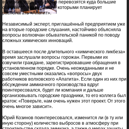
вблизи города, регулярно перевозятся куда большие
объёмы аммиака, чем те, которыми планирует
располагать «Апатит».
Независимый эксперт, приглашённый предприятием уже
на вторые городские слушания, настойчиво объясняла
вопросы волховчан обывательской паникой по поводу
сложных химических инноваций.
В оставшееся после длительного «химического ликбеза»
время заслушали вопросы горожан. Первыми их
озвучили граждане, зарегистрировавшие обращения в
установленном порядке. Очень неожиданными и не
совсем уместными оказались «вопросы» двух
работников волховского «Апатита». Если один из них при
обсуждении аммиачного производства вдруг
поинтересовался, будет ли компания и дальше
организовывать городские праздники, то его коллега был
краток: «Поверьте, нам очень нужен этот проект. От этого
очень многое зависит».
Юрий Козинов поинтересовался, изменится ли (в ту или
иную сторону) количество выбросов в атмосферу при
строительстве склада аммиака, а также о мерах защиты