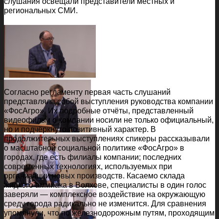
слушания освещали представители местных и
региональных СМИ.
Согласно регламенту первая часть слушаний
представляла собой выступления руководства компании
«ФосАгро». Их подробные отчёты, представленный
видеофильм о компании носили не только официальный,
но и подчёркнуто позитивный характер. В
продолжительных выступлениях спикеры рассказывали
о масштабной социальной политике «ФосАгро» в
городах, где есть филиалы компании; последних
современных технологиях, используемых при
организации новых производств. Касаемо склада
жидкого аммиака в Волхове, специалисты в один голос
заверяли — комплексное воздействие на окружающую
среду города радикально не изменится. Для сравнения
упомянули, что по железнодорожным путям, проходящим