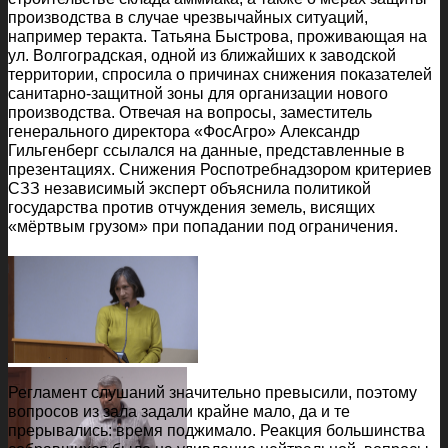
производства в случае чрезвычайных ситуаций,
например теракта. Татьяна Быстрова, проживающая на
ул. Волгоградская, одной из ближайших к заводской
территории, спросила о причинах снижения показателей
санитарно-защитной зоны для организации нового
производства. Отвечая на вопросы, заместитель
генерального директора «ФосАгро» Александр
Гильгенберг ссылался на данные, представленные в
презентациях. Снижения Роспотребнадзором критериев
СЗЗ независимый эксперт объяснила политикой
государства против отчуждения земель, висящих
«мёртвым грузом» при попадании под ограничения.
Регламент слушаний значительно превысили, поэтому
вопросов из зала задали крайне мало, да и те
прерывались: время поджимало. Реакция большинства