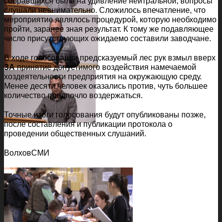
собравшихся была на удивление нейтральной, вопросы
слушали невнимательно. Сложилось впечатление, что
мероприятие являлось процедурой, которую необходимо
пройти, заранее зная результат. К тому же подавляющее
число присутствующих ожидаемо составили заводчане.
В ходе голосования предсказуемый лес рук взмыл вверх
ЗА
принятие допустимого воздействия намечаемой
хоздеятельности предприятия на окружающую среду.
Менее десяти человек оказались против, чуть большее
количество предпочло воздержаться.
Точные итоги голосования будут опубликованы позже,
после составления и публикации протокола о
проведении общественных слушаний.
ВолховСМИ