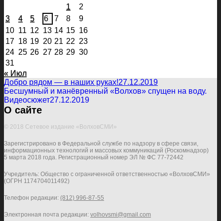
1
2
3
4
5
6
7
8
9
10
11
12
13
14
15
16
17
18
19
20
21
22
23
24
25
26
27
28
29
30
31
« Июл
Добро рядом — в наших руках!
27.12.2019
Бесшумный и манёвренный «Волхов» спущен на воду.
Видеосюжет
27.12.2019
О сайте
© 2018 Сетевое издание «ВолховСМИ»
Зарегистрировано в Федеральной службе по надзору в сфере связи,
информационных технологий и массовых коммуникаций (Роскомнадзор)
5 марта 2018 года. Регистрационный номер ЭЛ № ФС 77-72442
Учредитель: Общество с ограниченной ответственностью «ВолховСМИ»
(ОГРН 1174704011492)
Телефон редакции:
(812) 996-87-55
Электронная почта редакции:
volhovsmi@gmail.com