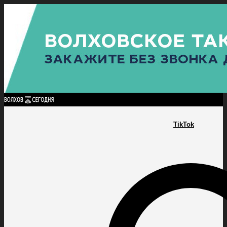
Найти:
ГЛАВНАЯ
ПОЛИТИКА
ПРОИСШЕСТВИЯ
ПРОКУРАТУРА
СПОРТ
КУЛЬТУ
ПОЛИТИКА
ПРОИСШЕСТВИЯ
ПРОКУРАТУРА
СПОРТ
КУЛЬТУРА
ПОСЕЛЕНИЯ
TikTok