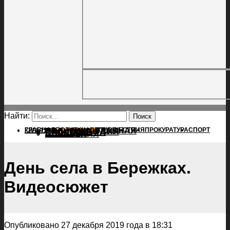
Найти:
ГЛАВНАЯ
ПОЛИТИКА
ПРОИСШЕСТВИЯ
ГЛАВНАЯ
ПРОКУРАТУРА
СПОРТ
КУЛЬТУРА
ПОЛИТИКА
ПОСЕЛЕНИЯ
ПРОИСШЕСТВИЯ
ПРОКУРАТУРА
СПОРТ
КУЛЬТУРА
ПОСЕЛЕНИЯ
День села в Бережках.
Видеосюжет
Опубликовано 27 декабря 2019 года в 18:31